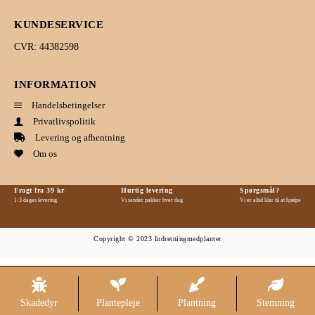
KUNDESERVICE
CVR: 44382598
INFORMATION
Handelsbetingelser
Privatlivspolitik
Levering og afhentning
Om os
Fragt fra 39 kr
Hurtig levering
Spørgsmål?
1-3 dages levering
Vi sender pakker hver dag
Vi er altid klar til at hjælpe
Copyright © 2023 Indretningmedplanter
Skadedyr
Plantepleje
Plantning
Stemning