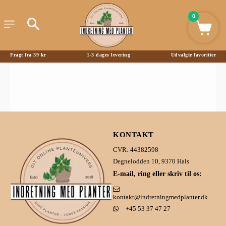
0
Fragt fra 39 kr
1-3 dages levering
Udvalgte favoritter
KONTAKT
CVR: 44382598
Degnelodden 10, 9370 Hals
E-mail, ring eller skriv til os:
kontakt@indretningmedplanter.dk
+45 53 37 47 27