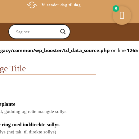
Vi sender dag til dag
0
egacy/common/wp_booster/td_data_source.php
on line
1265
e Title
eplante
d, gødning og rette mængde sollys
ering med inddirekte sollys
ys (nej tak, til direkte sollys)