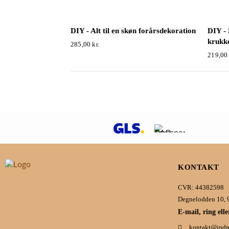
DIY - Alt til en skøn forårsdekoration
DIY -
krukke
285,00
kr.
219,0
KONTAKT
CVR: 44382598
Degnelodden 10, 
E-mail, ring eller
kontakt@indr