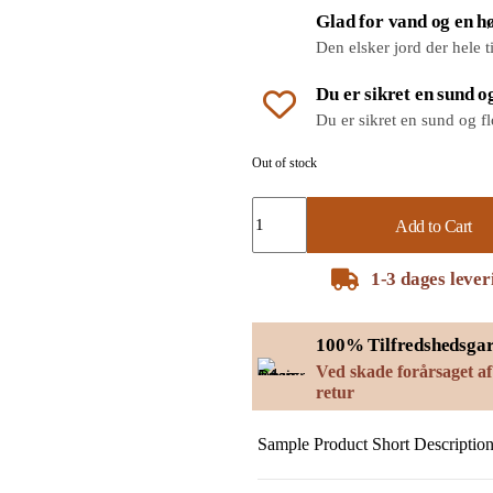
Glad for vand og en hø
Den elsker jord der hele t
Du er sikret en sund og
Du er sikret en sund og fl
Out of stock
Add to Cart
1-3 dages lever
100% Tilfredshedsgar
Ved skade forårsaget af
retur
Sample Product Short Description