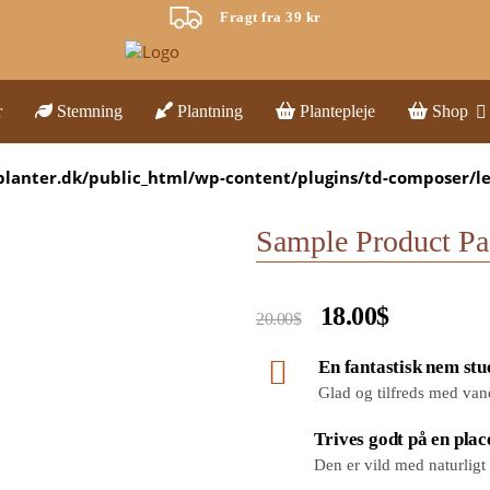
Fragt fra 39 kr
r
Stemning
Plantning
Plantepleje
Shop
lanter.dk/public_html/wp-content/plugins/td-composer/l
Sample Product Pag
18.00$
20.00$
En fantastisk nem stu
Glad og tilfreds med van
Trives godt på en plac
Den er vild med naturligt l