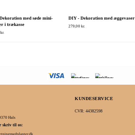
 Dekoration med søde mini-
DIY - Dekoration med æggevaser
r i trækasse
279,00
kr.
0
kr.
KUNDESERVICE
CVR: 44382598
9370 Hals
 skriv til os:
etningmedplanter.dk