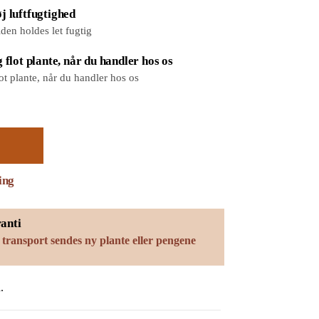
j luftfugtighed
iden holdes let fugtig
 flot plante, når du handler hos os
ot plante, når du handler hos os
ing
anti
 transport sendes ny plante eller pengene
.