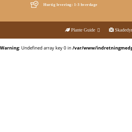
Hurtig levering: 1-3 hverdage
Plante Guide
Skadedy
Warning
: Undefined array key 0 in
/var/www/indretningmedp