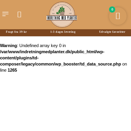
0
Fragt fra 39 kr
1-3 dages levering
Udvalgte favoritter
Warning
: Undefined array key 0 in
/var/www/indretningmedplanter.dk/public_html/wp-
content/plugins/td-
composer/legacy/common/wp_booster/td_data_source.php
on
line
1265