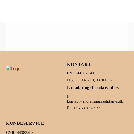
KONTAKT
CVR: 44382598
Degnelodden 10, 9370 Hals
E-mail, ring eller skriv til os:
kontakt@indretningmedplanter.dk
+45 53 37 47 27
KUNDESERVICE
CVR: 44382598