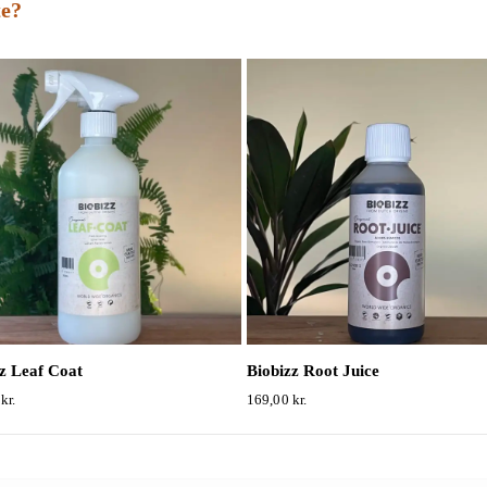
te?
z Leaf Coat
Biobizz Root Juice
0
kr.
169,00
kr.