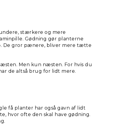
r sundere, stærkere og mere
itaminpille. Gødning gør planterne
. De gror pænere, bliver mere tætte
 næsten. Men kun næsten. For hvis du
har de altså brug for lidt mere.
e få planter har også gavn af lidt
nte, hvor ofte den skal have gødning.
ng.