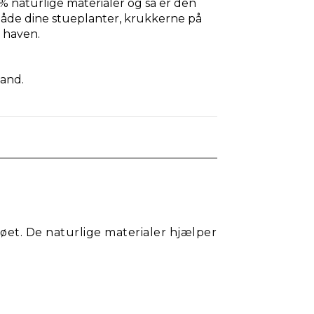
% naturlige materialer og så er den
både dine stueplanter, krukkerne på
i haven.
vand.
jøet. De naturlige materialer hjælper