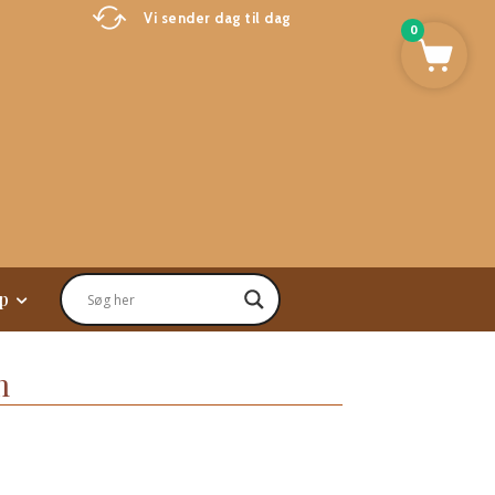
Vi sender dag til dag
0
p
m