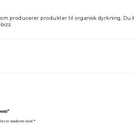
 som producerer produkter til organisk dyrkning. D
bizz.
loom”
ter er markeret med
*