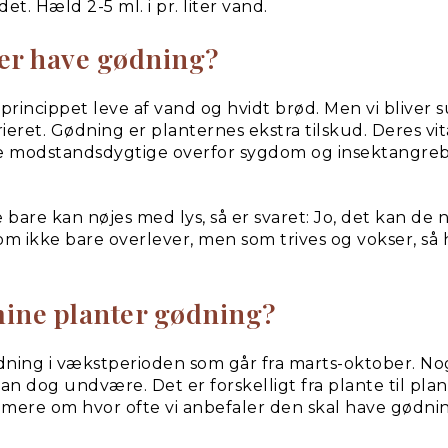
. Hæld 2-5 ml. i pr. liter vand.
ter have gødning?
i princippet leve af vand og hvidt brød. Men vi blive
arieret. Gødning er planternes ekstra tilskud. Deres v
e modstandsdygtige overfor sygdom og insektangreb
 bare kan nøjes med lys, så er svaret: Jo, det kan de
som ikke bare overlever, men som trives og vokser, så 
 mine planter gødning?
ning i vækstperioden som går fra marts-oktober. Nogl
an dog undvære. Det er forskelligt fra plante til pla
 mere om hvor ofte vi anbefaler den skal have gødni