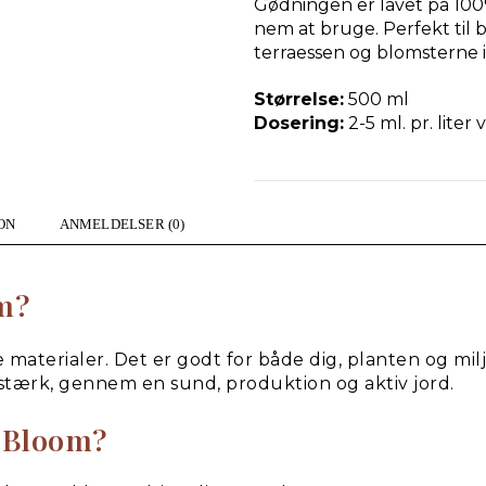
Gødningen er lavet på 100
nem at bruge. Perfekt til 
terraessen og blomsterne 
Størrelse:
500 ml
Dosering:
2-5 ml. pr. liter 
ON
ANMELDELSER (0)
m?
 materialer. Det er godt for både dig, planten og mil
og stærk, gennem en sund, produktion og aktiv jord.
 Bloom?