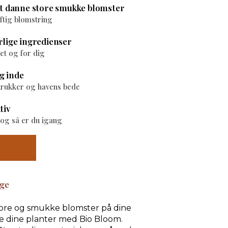
 at danne store smukke blomster
aftig blomstring
rlige ingredienser
et og for dig
g inde
, krukker og havens bede
tiv
 og så er du igang
age
store og smukke blomster på dine
le dine planter med Bio Bloom.