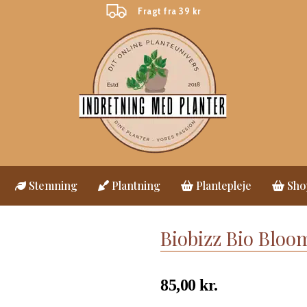
Fragt fra 39 kr
Stemning
Plantning
Plantepleje
Sho
Biobizz Bio Bloo
85,00
kr.