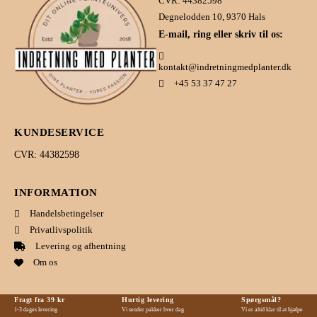
CVR: 44382598
Degnelodden 10, 9370 Hals
E-mail, ring eller skriv til os:
kontakt@indretningmedplanter.dk
+45 53 37 47 27
KUNDESERVICE
CVR: 44382598
INFORMATION
Handelsbetingelser
Privatlivspolitik
Levering og afhentning
Om os
Fragt fra 39 kr
Hurtig levering
Spørgsmål?
1-3 dages levering
Vi sender pakker hver dag
Vi er altid klar til at hjælpe