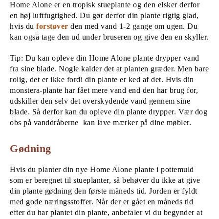
Home Alone er en tropisk stueplante og den elsker derfor
en høj luftfugtighed. Du gør derfor din plante rigtig glad,
hvis du
forstøver
den med vand 1-2 gange om ugen. Du
kan også tage den ud under bruseren og give den en skyller.
Tip: Du kan opleve din Home Alone plante drypper vand
fra sine blade. Nogle kalder det at planten græder. Men bare
rolig, det er ikke fordi din plante er ked af det. Hvis din
monstera-plante har fået mere vand end den har brug for,
udskiller den selv det overskydende vand gennem sine
blade. Så derfor kan du opleve din plante drypper. Vær dog
obs på vanddråberne kan lave mærker på dine møbler.
Gødning
Hvis du planter din nye Home Alone plante i pottemuld
som er beregnet til stueplanter, så behøver du ikke at give
din plante gødning den første måneds tid. Jorden er fyldt
med gode næringsstoffer. Når der er gået en måneds tid
efter du har plantet din plante, anbefaler vi du begynder at