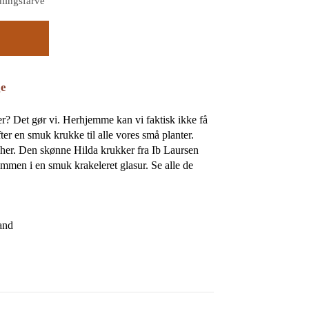
lingsfarve
ge
er? Det gør vi. Herhjemme kan vi faktisk ikke få
ter en smuk krukke til alle vores små planter.
e her. Den skønne Hilda krukker fra Ib Laursen
sammen i en smuk krakeleret glasur. Se alle de
sand