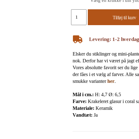
Vælg en krukke i din ynd
Tilføj til kurv
Levering: 1-2 hverda
Elsker du stiklinger og mini-plant
nok. Derfor har vi været på jagt ef
Vores absolutte favorit ser du lig
der fåes i et vælg af farver. Alle 
smukke varianter
her
.
Mål i cm.:
H: 4,7 Ø: 6,5
Farve:
Krakeleret glasur i coral 
Materiale:
Keramik
Vandtæt:
Ja