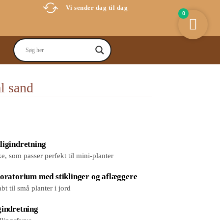
Vi sender dag til dag
0
l sand
ligindretning
 som passer perfekt til mini-planter
boratorium med stiklinger og aflæggere
 til små planter i jord
gindretning