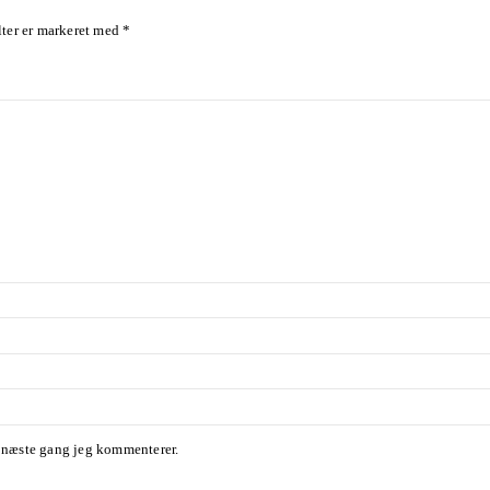
ter er markeret med
*
l næste gang jeg kommenterer.