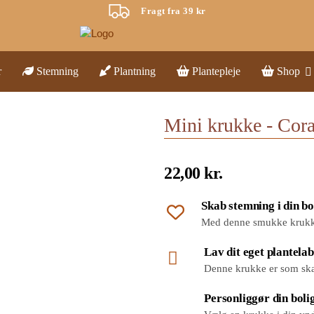
Fragt fra 39 kr
r
Stemning
Plantning
Plantepleje
Shop
Mini krukke - Cora
22,00
kr.
Skab stemning i din bo
Med denne smukke krukke,
Lav dit eget plantela
Denne krukke er som skabt
Personliggør din boli