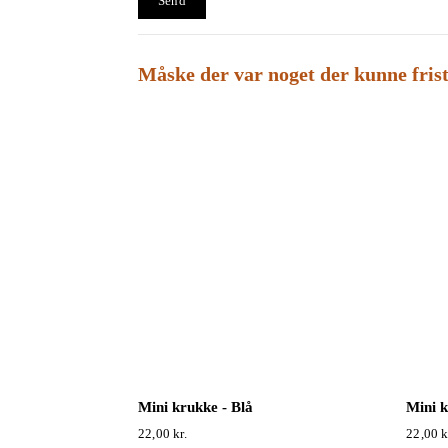
Måske der var noget der kunne fris
Mini krukke - Blå
Mini k
22,00
kr.
22,00
k