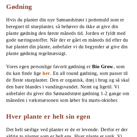
Gødning
Hvis du planter din nye Sømandstrøst i pottemuld som er
beregnet til stueplanter, så behøver du ikke at give din
plante gødning den første måneds tid. Jorden er fyldt med
gode næringsstoffer. Når der er gået en måneds tid efter du
har plantet din plante, anbefaler vi du begynder at give din
plante gødning regelmæssigt.
Vores egen personlige favorit gødning er
Bio Grow
, som
du kan finde lige
her
. En all round gødning, som passer til
de fleste stueplanter. Den er organisk, drøj i brug og så skal
den bare blandes i vandingsvandet. Nemt og ligetil. Vi
anbefaler du giver din Sømandstrøst gødning 1-2 gange om
måneden i vækstsæsonen som løber fra marts-oktober.
Hver plante er helt sin egen
Det helt særlige ved planter er de er levende. Derfor er der
aldrig to planter som er helt ens. Hver plante er unik. Vi