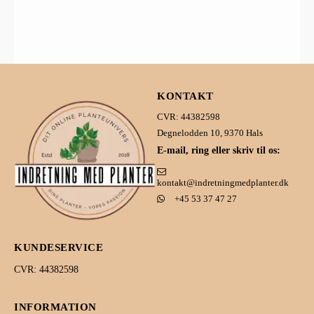
KONTAKT
CVR: 44382598
Degnelodden 10, 9370 Hals
E-mail, ring eller skriv til os:
kontakt@indretningmedplanter.dk
+45 53 37 47 27
KUNDESERVICE
CVR: 44382598
INFORMATION