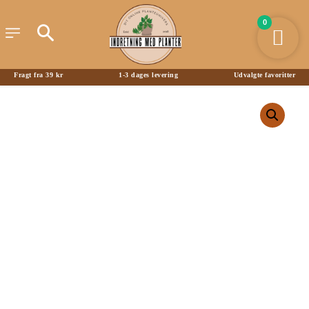
0
Fragt fra 39 kr
1-3 dages levering
Udvalgte favoritter