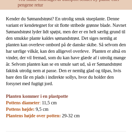
pengene retur
Kender du Sømandstrøst? En utrolig smuk stueplante. Denne
variant er kendetegnet for sit flotte stribede grønne blade. Navnet
Sømandstrøst lyder lidt spøjst, men der er en helt særlig grund til
den smukke plante kaldes sømandstrøst. Det siges nemlig at
planten kan overleve ombord på de danske skibe. Så selvom den
har særlige vilkår, kan den alligevel overleve. Planten er altså en
vinder, der vil fremad, som du kan have glæde af i utrolig mange
år. Selvom planten kan se en smule sart ud, så er Sømandstrøst
faktisk utrolig nem at passe. Den er nemlig glad og tilpas, hvis
bare den får en plads i indirekte sollys, hvor du holder den
forsynet med fugtigt jord.
Planten kommer i en plastpotte
Pottens diameter
:
11,5 cm
Pottens højde:
9,5 cm
Plantens højde over potten:
29-32 cm