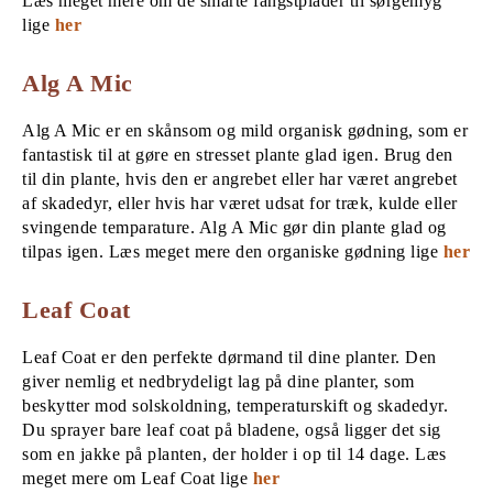
Læs meget mere om de smarte fangstplader til sørgemyg
lige
her
Alg A Mic
Alg A Mic er en skånsom og mild organisk gødning, som er
fantastisk til at gøre en stresset plante glad igen. Brug den
til din plante, hvis den er angrebet eller har været angrebet
af skadedyr, eller hvis har været udsat for træk, kulde eller
svingende temparature. Alg A Mic gør din plante glad og
tilpas igen. Læs meget mere den organiske gødning lige
her
Leaf Coat
Leaf Coat er den perfekte dørmand til dine planter. Den
giver nemlig et nedbrydeligt lag på dine planter, som
beskytter mod solskoldning, temperaturskift og skadedyr.
Du sprayer bare leaf coat på bladene, også ligger det sig
som en jakke på planten, der holder i op til 14 dage. Læs
meget mere om Leaf Coat lige
her