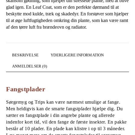
skånsom gødning, som hjælper din stressede plante, med at blive
glad igen. En Leaf Coat, som er den perfekte dørmand til at
beskytte mod kulde, træk og skadedyr. En forstøver som hjælper
til at øge luftfugtigheden omkring din plante, som kan være ramt
af den tørre luft fra brændeovn og radiator.
BESKRIVELSE
YDERLIGERE INFORMATION
ANMELDELSER (0)
Fangstplader
Sørgemyg og Trips kan være nærmest umulige at fange.
Men heldigvis kan de smarte fangstplader hjælpe dig. Du
sætter en fangstplade i din angrebe plante og allerede
indenfor kort tid, vil den fange de første insekter. En pakke
består af 10 plader. En plade kan klistre i op til 3 måneder.