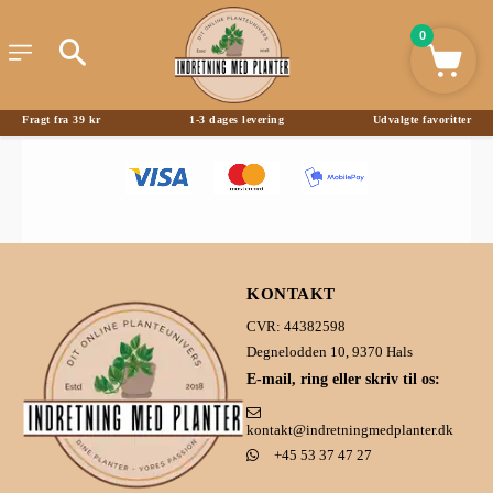
0
Fragt fra 39 kr
1-3 dages levering
Udvalgte favoritter
KONTAKT
CVR: 44382598
Degnelodden 10, 9370 Hals
E-mail, ring eller skriv til os:
kontakt@indretningmedplanter.dk
+45 53 37 47 27