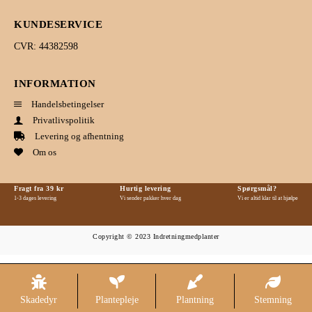
KUNDESERVICE
CVR: 44382598
INFORMATION
Handelsbetingelser
Privatlivspolitik
Levering og afhentning
Om os
Fragt fra 39 kr
Hurtig levering
Spørgsmål?
1-3 dages levering
Vi sender pakker hver dag
Vi er altid klar til at hjælpe
Copyright © 2023 Indretningmedplanter
Skadedyr
Plantepleje
Plantning
Stemning