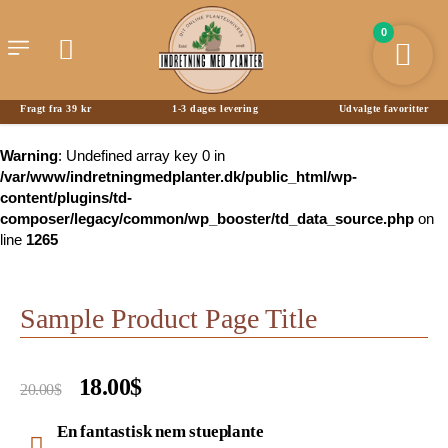
0
Fragt fra 39 kr
1-3 dages levering
Udvalgte favoritter
Warning
: Undefined array key 0 in
/var/www/indretningmedplanter.dk/public_html/wp-
content/plugins/td-
composer/legacy/common/wp_booster/td_data_source.php
on
line
1265
Sample Product Page Title
18.00$
20.00$
En fantastisk nem stueplante