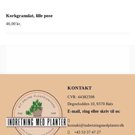
Korkgranulat, lille pose
46,00
kr.
KONTAKT
CVR: 44382598
Degnelodden 10, 9370 Hals
E-mail, ring eller skriv til os:
kontakt@indretningmedplanter.dk
+45 53 37 47 27