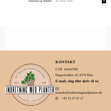
Natascha og Matilde
-
30. marts 2020
0
KONTAKT
CVR: 44382598
Degnelodden 10, 9370 Hals
E-mail, ring eller skriv til os:
kontakt@indretningmedplanter.dk
+45 53 37 47 27