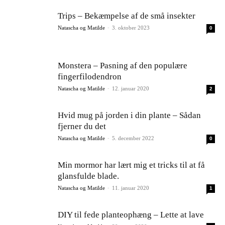
Trips – Bekæmpelse af de små insekter
Natascha og Matilde
-
3. oktober 2023
0
Monstera – Pasning af den populære
fingerfilodendron
Natascha og Matilde
-
12. januar 2020
2
Hvid mug på jorden i din plante – Sådan
fjerner du det
Natascha og Matilde
-
5. december 2022
0
Min mormor har lært mig et tricks til at få
glansfulde blade.
Natascha og Matilde
-
11. januar 2020
1
DIY til fede planteophæng – Lette at lave