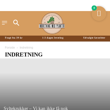
0
Fragt fra 39 kr
1-3 dages levering
Udvalgte favoritter
Forside
Indretning
INDRETNING
Syltekrukker – Vi kan ikke få nok