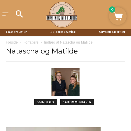
0
Fragt fra 39 kr
1-3 dages levering
Udvalgte favoritter
Forside
Forfattere
Indlæg af Natascha og Matilde
Natascha og Matilde
56 INDLÆG
14 KOMMENTARER