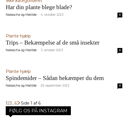
Ikke kategoriseret
Har din plante blege blade?
Natascha og Matilde
4. oktober 2023
-
0
Plante hjælp
Trips – Bekæmpelse af de små insekter
Natascha og Matilde
3. oktober 2023
-
0
Plante hjælp
Spindemider – Sådan bekæmper du dem
Natascha og Matilde
29. september 2023
-
0
1
2
3
...
6
Side 1 af 6
FØLG OS PÅ INSTAGRAM