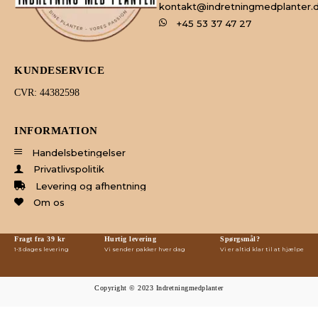
kontakt@indretningmedplanter.
+45 53 37 47 27
KUNDESERVICE
CVR: 44382598
INFORMATION
Handelsbetingelser
Privatlivspolitik
Levering og afhentning
Om os
Fragt fra 39 kr
Hurtig levering
Spørgsmål?
1-3 dages levering
Vi sender pakker hver dag
Vi er altid klar til at hjælpe
Copyright © 2023 Indretningmedplanter