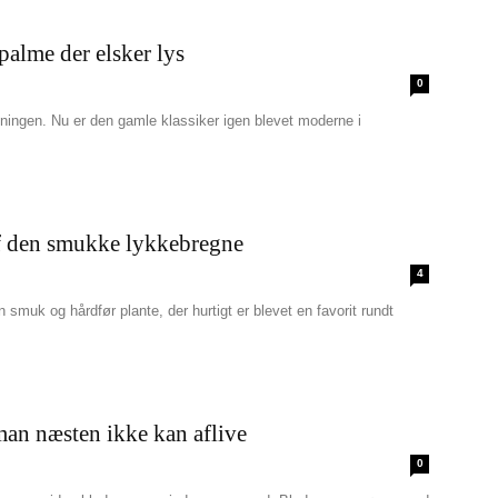
palme der elsker lys
0
etningen. Nu er den gamle klassiker igen blevet moderne i
af den smukke lykkebregne
4
smuk og hårdfør plante, der hurtigt er blevet en favorit rundt
man næsten ikke kan aflive
0