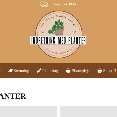
Fragt fra 39 kr
r
Stemning
Plantning
Plantepleje
Shop
LANTER