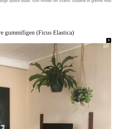
lange spidse blade, som minder om sværd. Bladene er grønne med
e gummifigen (Ficus Elastica)
0