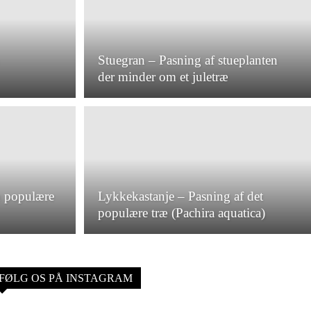
Stuegran – Pasning af stueplanten
der minder om et juletræ
en populære
Lykkekastanje – Pasning af det
populære træ (Pachira aquatica)
FØLG OS PÅ INSTAGRAM