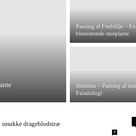
Pasning af Fredslilje – En
blomstrende stueplante
ante
Strelitzia – Pasning af d
Paradisfugl
t smukke drageblodstræ
0