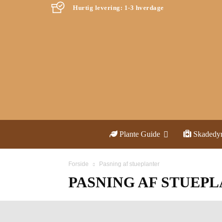
Hurtig levering: 1-3 hverdage
Plante Guide
Skadedy
Forside
Pasning af stueplanter
PASNING AF STUEP