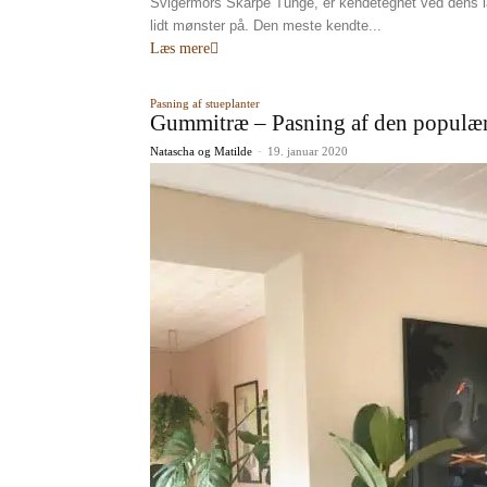
Svigermors Skarpe Tunge, er kendetegnet ved dens 
lidt mønster på. Den meste kendte...
Læs mere
Pasning af stueplanter
Gummitræ – Pasning af den populær
Natascha og Matilde
-
19. januar 2020