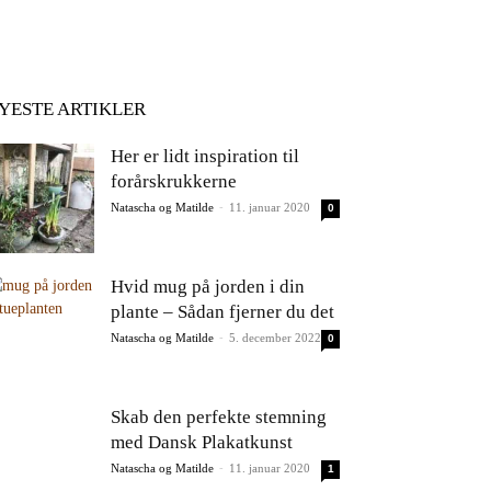
YESTE ARTIKLER
Her er lidt inspiration til
forårskrukkerne
Natascha og Matilde
-
11. januar 2020
0
Hvid mug på jorden i din
plante – Sådan fjerner du det
Natascha og Matilde
-
5. december 2022
0
Skab den perfekte stemning
med Dansk Plakatkunst
Natascha og Matilde
-
11. januar 2020
1