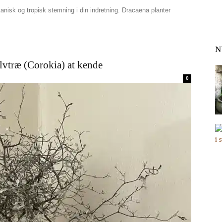
nisk og tropisk stemning i din indretning. Dracaena planter
N
ølvtræ (Corokia) at kende
0