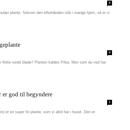
0
populær plante. Selvom den efterhånden står i mange hjem, så er vi
ngeplante
0
e flotte runde blade? Planten kaldes Pilea. Men som du ved har
 er god til begyndere
1
er en super fin plante, som vi altid har i huset. Den er